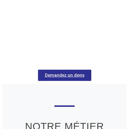
Nos techniciens sont uniquement des
experts agrées par les constructeurs
: HP, EPSON, CANON, ROLAND,
GRAPHEC, ONYX, CALDERA,
CHATEL, GERA
...
Contactez nous au 06 72 44 44 23
Demandez un devis
NOTRE MÉTIER