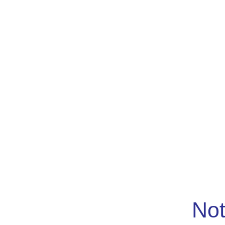
Nos techniciens
constructeurs
ONY
Not