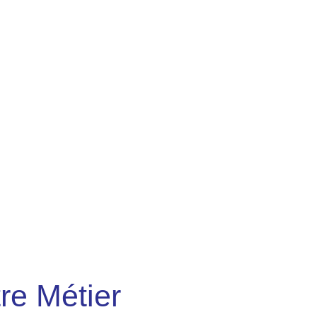
 sont uniquement des experts agrées par les
 : HP, EPSON, CANON, ROLAND, GRAPHEC,
X, CALDERA, CHATEL, GERA …
re Métier