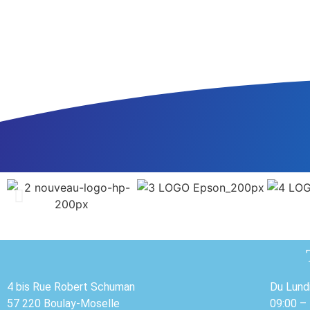
4 bis Rue Robert Schuman
Du Lund
57 220 Boulay-Moselle
09:00 –